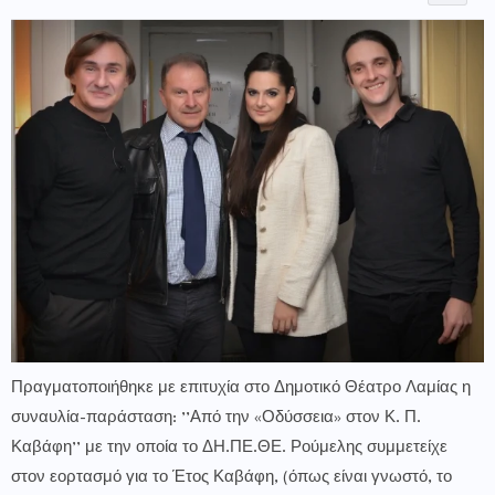
Πραγματοποιήθηκε με επιτυχία στο Δημοτικό Θέατρο Λαμίας η
συναυλία-παράσταση: ’’Από την «Οδύσσεια» στον Κ. Π.
Καβάφη’’ με την οποία το ΔΗ.ΠΕ.ΘΕ. Ρούμελης συμμετείχε
στον εορτασμό για το Έτος Καβάφη, (όπως είναι γνωστό, το