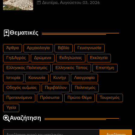
νέου αυτοκινητόδρομου Α8 της Γερμανίας
Δευτέρα, Αυγούστου 03, 2026
Θεματικές
Άρθρα
Αρχαιολογία
Βιβλίο
Γευσιγνωσία
Γη&Αγρός
Δρώμενα
Εκδηλώσεις
Εκκλησία
Ελληνικός Πολιτισμός
Ελληνικός Τόπος
Επιστήμη
Ιστορία
Κοινωνία
Κυνήγι
Λαογραφία
Οδηγός ευζωίας
Περιβάλλον
Πολιτισμός
Προτεινόμενα
Πρόσωπα
Πρώτο Θέμα
Τουρισμός
Υγεία
Αναζήτηση