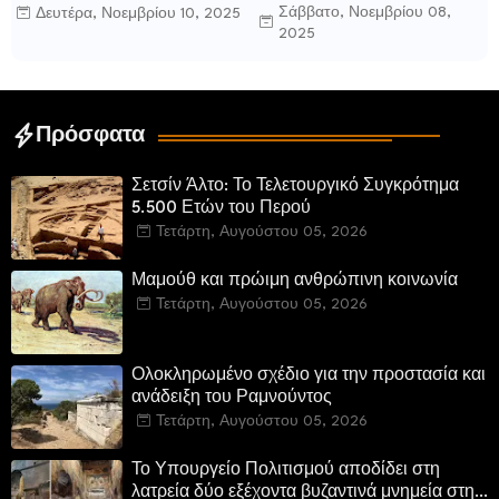
γράφει ο Δημήτρης Β.
οχυρωμένη πόλη που
Σάββατο, Νοεμβρίου 08,
Δευτέρα, Νοεμβρίου 10, 2025
Καρέλης
ιδρύθηκε από τους
2025
τελευταίους Σπαρτιάτες
Πρόσφατα
Σετσίν Άλτο: Το Τελετουργικό Συγκρότημα
5.500 Ετών του Περού
Τετάρτη, Αυγούστου 05, 2026
Μαμούθ και πρώιμη ανθρώπινη κοινωνία
Τετάρτη, Αυγούστου 05, 2026
Ολοκληρωμένο σχέδιο για την προστασία και
ανάδειξη του Ραμνούντος
Τετάρτη, Αυγούστου 05, 2026
Το Υπουργείο Πολιτισμού αποδίδει στη
λατρεία δύο εξέχοντα βυζαντινά μνημεία στην