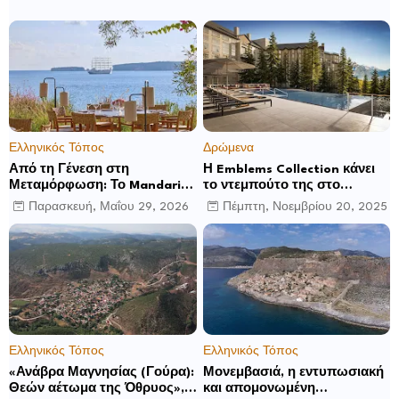
Ελληνικός Τόπος
Δρώμενα
Από τη Γένεση στη
Η Emblems Collection κάνει
Μεταμόρφωση: Το Mandarin
το ντεμπούτο της στο
Oriental, Costa Navarino
Ηνωμένο Βασίλειο με το
Παρασκευή, Μαΐου 29, 2026
Πέμπτη, Νοεμβρίου 20, 2025
αποκαλύπτει μια νέα σεζόν
Luckham Park Hotel & Spa
βιωματικών εμπειριών
και ανακοινώνει άλλα έξι
ανοίγματα για το 2026 και
μετά
Ελληνικός Τόπος
Ελληνικός Τόπος
«Ανάβρα Μαγνησίας (Γούρα):
Μονεμβασιά, η εντυπωσιακή
Θεών αέτωμα της Όθρυος»,
και απομονωμένη