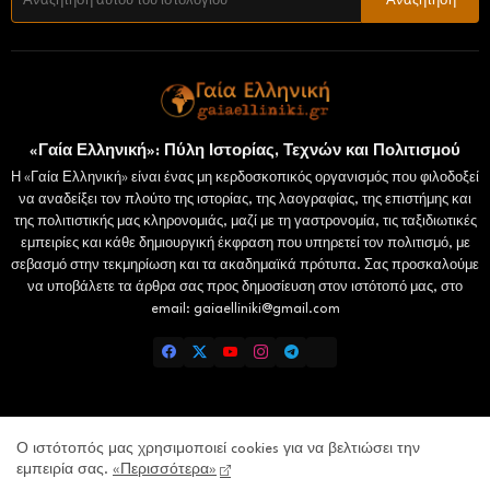
«Γαία Ελληνική»: Πύλη Ιστορίας, Τεχνών και Πολιτισμού
Η «Γαία Ελληνική» είναι ένας μη κερδοσκοπικός οργανισμός που φιλοδοξεί
να αναδείξει τον πλούτο της ιστορίας, της λαογραφίας, της επιστήμης και
της πολιτιστικής μας κληρονομιάς, μαζί με τη γαστρονομία, τις ταξιδιωτικές
εμπειρίες και κάθε δημιουργική έκφραση που υπηρετεί τον πολιτισμό, με
σεβασμό στην τεκμηρίωση και τα ακαδημαϊκά πρότυπα. Σας προσκαλούμε
να υποβάλετε τα άρθρα σας προς δημοσίευση στον ιστότοπό μας, στο
email: gaiaelliniki@gmail.com
Home
Επικοινωνία
Πολιτική Απορρήτου
Ο ιστότοπός μας χρησιμοποιεί cookies για να βελτιώσει την
εμπειρία σας.
«Περισσότερα»
Lamiatimes.gr
Domokosnews.gr
kallitheareport.gr