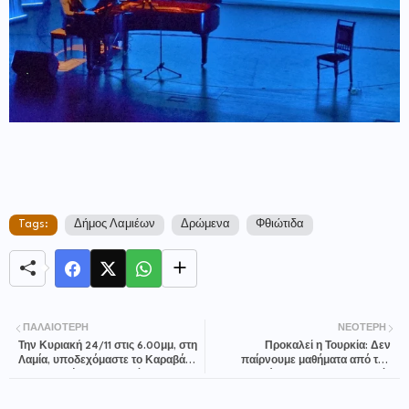
Tags:
Δήμος Λαμιέων
Δρώμενα
Φθιώτιδα
ΠΑΛΑΙΌΤΕΡΗ
ΝΕΌΤΕΡΗ
Την Κυριακή 24/11 στις 6.00μμ, στη
Προκαλεί η Τουρκία: Δεν
Λαμία, υποδεχόμαστε το Καραβάνι
παίρνουμε μαθήματα από την
Αλληλεγγύης και Ενημέρωσης
Ελλάδα για τις θρησκευτικές
κατά της εξόρυξης χρυσού στη
ελευθερίες
Χαλκιδική